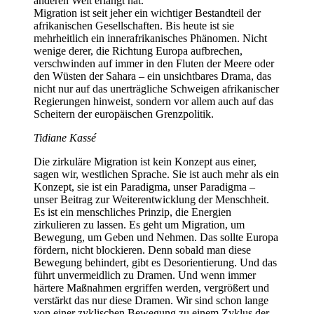
anderen Welt erlangt hat.
Migration ist seit jeher ein wichtiger Bestandteil der
afrikanischen Gesellschaften. Bis heute ist sie
mehrheitlich ein innerafrikanisches Phänomen. Nicht
wenige derer, die Richtung Europa aufbrechen,
verschwinden auf immer in den Fluten der Meere oder
den Wüsten der Sahara – ein unsichtbares Drama, das
nicht nur auf das unerträgliche Schweigen afrikanischer
Regierungen hinweist, sondern vor allem auch auf das
Scheitern der europäischen Grenzpolitik.
Tidiane Kassé
Die zirkuläre Migration ist kein Konzept aus einer,
sagen wir, westlichen Sprache. Sie ist auch mehr als ein
Konzept, sie ist ein Paradigma, unser Paradigma –
unser Beitrag zur Weiterentwicklung der Menschheit.
Es ist ein menschliches Prinzip, die Energien
zirkulieren zu lassen. Es geht um Migration, um
Bewegung, um Geben und Nehmen. Das sollte Europa
fördern, nicht blockieren. Denn sobald man diese
Bewegung behindert, gibt es Desorientierung. Und das
führt unvermeidlich zu Dramen. Und wenn immer
härtere Maßnahmen ergriffen werden, vergrößert und
verstärkt das nur diese Dramen. Wir sind schon lange
von einer zyklischen Bewegung zu einem Zyklus der