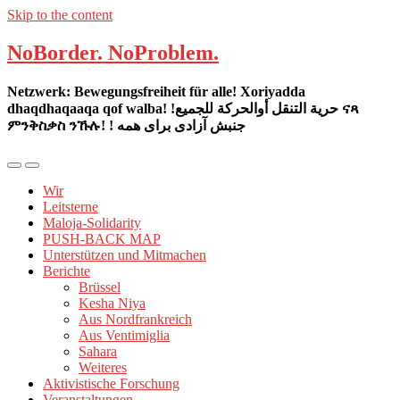
Skip to the content
NoBorder. NoProblem.
Netzwerk: Bewegungsfreiheit für alle! Xoriyadda
dhaqdhaqaaqa qof walba! !حرية التنقل أوالحركة للجميع ናጻ
ምንቅስቃስ ንኹሉ! ! جنبش آزادی برای همه
Mobil-
Suchfeld
Menü
umschalten
Wir
umschalten
Leitsterne
Maloja-Solidarity
PUSH-BACK MAP
Unterstützen und Mitmachen
Berichte
Brüssel
Kesha Niya
Aus Nordfrankreich
Aus Ventimiglia
Sahara
Weiteres
Aktivistische Forschung
Veranstaltungen