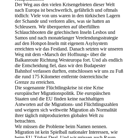
Der Weg aus den vielen Krisengebieten dieser Welt
nach Europa ist beschwerlich, gefährlich und oftmals
tödlich: Viele von uns waren in den türkischen Lagern
der Schande und verloren alles, was sie hatten an
Schleusern. Wir überquerten auf überfüllten
Schlauchbooten die griechischen Inseln Lesbos und
Samos und nach monatelanger Verelendungsstrategie
auf den Hotspot-Inseln mit eigenem Asylsystem
erreichten wir das Festland. Danach setzten wir unseren
Weg mit dem »Marsch der Hoffnung« über die
Balkanroute Richtung Westeuropa fort. Und als endlich
die Entscheidung fiel, dass wir den Budapester
Bahnhof verlassen durften, entschlossen wir uns zu Fuß
die rund 175 Kilometer entfernte österreichische
Grenze zu erreichen.
Die sogenannte Flüchtlingskrise ist eine Krise
europäischer Migrationspolitik. Die europäischen
Staaten und die EU finden keine nachhaltigen
Antworten auf die Migrations- und Flüchtlingszahlen
und weigern sich weltweite Migration als Normalität
ihrer täglich mitproduzierten globalen Welt zu
betrachten.
Wir müssen die Probleme beim Namen nennen.
Migration ist kein Spielball nationaler Interessen, wie
beim EU-Türkei-Deal. Und wir müssen auch Raum