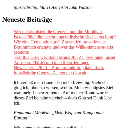
(australische) Murri-Aktivistin Lilla Watson
Neueste Beiträge
Wer dekolonisiert die Grenzen und die Mobilität?
Ist das Flüchtlingsrecht imperialistische Rechtsprechung?
Wie eine Gemeinde durch Zuwanderung weltweite
Berühmtheit erlangte und wer das Willkommensprojekt
zerstörte
Tear this Down: Kolonialismus JETZT beseitigen, unser
Aufruf zu #BLM und die 10 Forderungen
Newsletter 2.2020 – Bordermonitoring italienisch-
französische Grenze: Zeigen der Gewalt
Ich verließ mein Land also nicht freiwillig. Vielmehr
ging ich, ohne zu wissen, wohin. Mein wichtigstes Ziel
war, mein Leben zu retten. Auf meiner Route wurde
dieses Ziel beinahe vereitelt – doch Gott sei Dank lebe
ich.
Emmanuel Mbolela, „Mein Weg vom Kongo nach
Europa“
Wir haben entschieden, uns explizit als