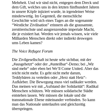
Mehrheit. Und wir sind nicht, entgegen dem Dreck und
dem Gift, welches uns in den letzten fünfhundert Jahren
in unsere Köpfe injiziert wurde, in irgendeiner Weise
minderwertig. Im Gegenteil, die menschliche
Geschichte wird sich eines Tages an die sogenannte
“Westliche Zivilisation” erinnern als die grausamste,
zerstörerischste und ausgrenzendste imperiale Macht,
die je existiert hat. Werden wir jemals wissen, wie viele
Milliarden Menschen direkt oder indirekt deswegen
ums Leben kamen?
The Voice Refugee Forum
Die Zivilgesellschaft ist heute sehr sichtbar, mit der
„#ausgehetzt“ oder der „#unteilbar“-Demo; bei „Wir
sind mehr“ oder eben bei We’ll Come United. Aber das
reicht nicht mehr. Es geht nicht mehr darum,
Teddybären zu verteilen oder „Herz statt Hetz“-
Aufkleber. Die Bewegung muss viel radikaler werden.
Das meinen wir mit „Aufstand der Solidarität“: Radikal
Menschen schützen. Wir müssen solidarische Städte
entstehen lassen. Wir müssen die lokale und die
transnationale Ebene miteinander verbinden. So kann
man das Nationale unterlaufen und gleichzeitig
überspringen.