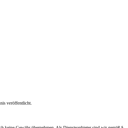
is veröffentlicht.
 jedoch keine Gewähr übernehmen. Als Diensteanbieter sind wir gemäß §