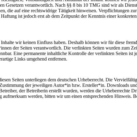
n Gesetzen verantwortlich. Nach §§ 8 bis 10 TMG sind wir als Dienstean
, die auf eine rechtswidrige Tätigkeit hinweisen. Verpflichtungen z
e Haftung ist jedoch erst ab dem Zeitpunkt der Kenntnis einer konkre
n Inhalte wir keinen Einfluss haben. Deshalb können wir für diese fre
er*innen der Seiten verantwortlich. Die verlinkten Seiten wurden zum Z
nbar. Eine permanente inhaltliche Kontrolle der verlinkten Seiten ist 
rartige Links umgehend entfernen.
 diesen Seiten unterliegen dem deutschen Urheberrecht. Die Vervielfält
 Zustimmung der jeweiligen Autor*in bzw. Ersteller*in. Downloads und 
Betreiber, der Betreiberin erstellt wurden, werden die Urheberrechte Dri
ung aufmerksam werden, bitten wir um einen entsprechenden Hinweis. 