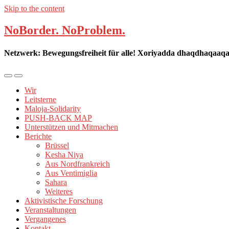
Skip to the content
NoBorder. NoProblem.
Mobil-
Suchfeld
Menü
umschalten
Wir
umschalten
Leitsterne
Maloja-Solidarity
PUSH-BACK MAP
Unterstützen und Mitmachen
Berichte
Brüssel
Kesha Niya
Aus Nordfrankreich
Aus Ventimiglia
Sahara
Weiteres
Aktivistische Forschung
Veranstaltungen
Vergangenes
Kontakt