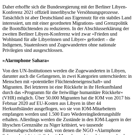
Daher erhoffte sich die Bundesregierung mit der Berliner Libyen-
Konferenz 2021 offiziell innerlibysche Versöhnungsprozesse.
Tatsächlich ist aber Deutschland aus Eigennutz für ein stabiles Land
interessiert, um mit einer geordneten Migrations- und Grenzpolitik
die Bootsflüchtenden zu reduzieren. In der Abschlusserklärung der
zweiten Berliner Libyen-Konferenz wird zwar »Frieden und
Wohlstand für alle Libyerinnen und Libyer« gefordert – die
Indigenen, Staatenlosen und Zugewanderten ohne nationale
Privilegien sind ausgeschlossen.
»Alarmphone Sahara«
Von den UN-Institutionen werden die Zugewanderten in Libyen,
darunter auch die Gefangenen, in zwei Kategorien unterschieden: in
Menschen mit »potentieller Flüchtendeneigenschaft« und
Migranten. Bei letzteren ist eine Rückkehr in ihr Herkunftsland
durch das »Programm für die freiwillige humanitäre Rückkehr«
(VHR) möglich. Über 50.000 Migranten hat die IOM von 2017 bis
Februar 2020 auf EU-Kosten aus Libyen in über 44
Herkunftsländer ausgeflogen, wo sie von IOM-Mitarbeitern
empfangen werden und 1.500 Euro Wiedereingliederungshilfe
erhalten. Allerdings werden die Zustände in den IOM-Lagern in der
libyschen Grenznähe zu Niger kritisiert, wo tausende
Binnenabgeschobene sind, von denen die NGO »Alarmphone