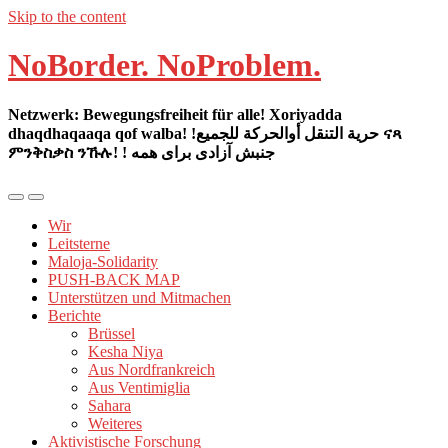
Skip to the content
NoBorder. NoProblem.
Netzwerk: Bewegungsfreiheit für alle! Xoriyadda
dhaqdhaqaaqa qof walba! !حرية التنقل أوالحركة للجميع ናጻ
ምንቅስቃስ ንኹሉ! ! جنبش آزادی برای همه
Mobil-
Suchfeld
Menü
umschalten
Wir
umschalten
Leitsterne
Maloja-Solidarity
PUSH-BACK MAP
Unterstützen und Mitmachen
Berichte
Brüssel
Kesha Niya
Aus Nordfrankreich
Aus Ventimiglia
Sahara
Weiteres
Aktivistische Forschung