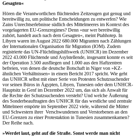
Gesagten«
Hören die Verantwortlichen flüchtenden Zeitzeugen gut genug und
bereitwillig zu, um politische Entscheidungen zu entwerfen? Wie
Zains Unrechtserlebnisse südlich des Mittelmeeres im Kontext des
vorgelagerten EU-Grenzregimes? Denn »nur wer bereitwillig
zuhört, handelt auch nach dem Gesagten«, meint Ptahhotep. In
Libyen waren im August 2022 680.000 Migranten nach Zählungen
der Internationalen Organisation für Migration (IOM). Zudem
registrierte das UN-Flüchtlingshilfswerk (UNHCR) im Dezember
2022 43.000 Flüchtende und Asylstellende, insgesamt konnte es seit
der Operation 3.500 ausfliegen und 1.000 aus den Haftzentren
befreien, von denen die deutsche Botschaft in Niger von »KZ-
ähnlichen Verhältnissen« in einem Bericht 2017 spricht. Wie geht
das UNHCR selbst mit einer Serie von Protesten Schutzsuchender
vor seinen Büros in Ägypten, Libyen, Tunesien oder dem UNHCR-
Hauptsitz in Genf im Dezember 2022 um, das sich als Anwalt für
die Rechte der Schutzsuchenden versteht? Und welche Äußerung
des Sonderbeauftragten des UNHCR für das westliche und zentrale
Mittelmeer empörte im September 2022 viele, während die Mütter
und Schwestern ihrer Verschwundenen und Verstorbenen an den
EU-Grenzen zu einer Protestaktion in Tunesien zusammenkamen?
Der Reihe nach.
»Werdet laut, geht auf die Straße. Sonst werde man nicht