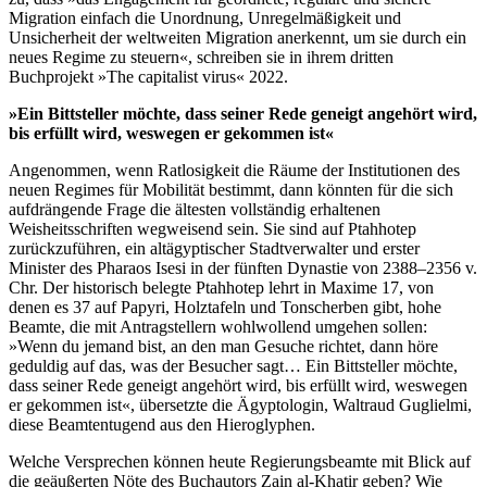
Migration einfach die Unordnung, Unregelmäßigkeit und
Unsicherheit der weltweiten Migration anerkennt, um sie durch ein
neues Regime zu steuern«, schreiben sie in ihrem dritten
Buchprojekt »The capitalist virus« 2022.
»Ein Bittsteller möchte, dass seiner Rede geneigt angehört wird,
bis erfüllt wird, weswegen er gekommen ist«
Angenommen, wenn Ratlosigkeit die Räume der Institutionen des
neuen Regimes für Mobilität bestimmt, dann könnten für die sich
aufdrängende Frage die ältesten vollständig erhaltenen
Weisheitsschriften wegweisend sein. Sie sind auf Ptahhotep
zurückzuführen, ein altägyptischer Stadtverwalter und erster
Minister des Pharaos Isesi in der fünften Dynastie von 2388–2356 v.
Chr. Der historisch belegte Ptahhotep lehrt in Maxime 17, von
denen es 37 auf Papyri, Holztafeln und Tonscherben gibt, hohe
Beamte, die mit Antragstellern wohlwollend umgehen sollen:
»Wenn du jemand bist, an den man Gesuche richtet, dann höre
geduldig auf das, was der Besucher sagt… Ein Bittsteller möchte,
dass seiner Rede geneigt angehört wird, bis erfüllt wird, weswegen
er gekommen ist«, übersetzte die Ägyptologin, Waltraud Guglielmi,
diese Beamtentugend aus den Hieroglyphen.
Welche Versprechen können heute Regierungsbeamte mit Blick auf
die geäußerten Nöte des Buchautors Zain al-Khatir geben? Wie