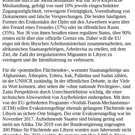
Kontrolle durch die Menschenhändler war mit 30% körperliche
Misshandlung, gefolgt von rund 10% jeweils eingeschränkter
Zugangsmöglichkeit, verweigerte Freizügigkeit, Vorenthaltung von
Dokumenten und falsche Versprechungen. Die beiden häufigsten
Formen des Erstkontakts der Opfer mit den Anwerbern waren über
den Freund eines Freundes (37%) oder im öffentlichen Raum
(35%). Nur 36 von ihnen besaßen einen regulären Status, über 90%
reisten nicht über eine offizielle Grenze ein. Daher will die EU
enger mit dem libyschen Arbeitsministerium zusammenarbeiten, um
afrikanischen Staatsangehörigen, Arbeitsvisa zu erteilen, mit dem
Ziel, die Zahl der irregularisierten Migranten in Libyen zu
verringern und die Identifizierung zu verbessern.
Für die »potentiellen Flüchtenden«, worunter Staatsangehörige aus
Afghanistan, Äthiopien, Eritrea, Irak, Palästina und Sudan zählen,
ist der UNHCR zuständig. In der öffentlichen Debatte, in der Viele
zu Wort kommen, aber selten die »ohne nationale Privilegien«, sind
Zains Perspektiven durch Unrechtserlebnisse wichtig, die einer
technischen Abwesenheit von Asylbehörden einhergehen. Mit dem
von der EU geförderten Programm »Notfall-Transit-Mechanismus«
(ETM) sollen Evakuierungsflüge ehemals gefangene Flüchtende aus
Libyen an sichere Orte bringen. Der erste Evakuierungsflug war im
November 2017. Aufnehmende Staaten sind bislang gering und
meist aus Afrika. Die 2019 von der Bundesregierung zugesagten
300 Plätze für Flüchtende aus Libyen wurden zum Jahresende nicht