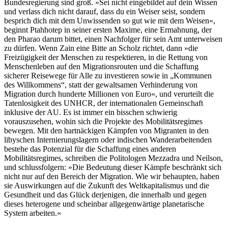
Bundesregierung sind groß. »Sei nicht eingebildet auf dein Wissen
und verlass dich nicht darauf, dass du ein Weiser seist, sondern
besprich dich mit dem Unwissenden so gut wie mit dem Weisen«,
beginnt Ptahhotep in seiner ersten Maxime, eine Ermahnung, der
den Pharao darum bittet, einen Nachfolger für sein Amt unterweisen
zu dürfen. Wenn Zain eine Bitte an Scholz richtet, dann »die
Freizügigkeit der Menschen zu respektieren, in die Rettung von
Menschenleben auf den Migrationsrouten und die Schaffung
sicherer Reisewege für Alle zu investieren sowie in „Kommunen
des Willkommens“, statt der gewaltsamen Verhinderung von
Migration durch hunderte Millionen von Euro«, und verurteilt die
Tatenlosigkeit des UNHCR, der internationalen Gemeinschaft
inklusive der AU. Es ist immer ein bisschen schwierig
vorauszusehen, wohin sich die Projekte des Mobilitätsregimes
bewegen. Mit den hartnäckigen Kämpfen von Migranten in den
libyschen Internierungslagern oder indischen Wanderarbeitenden
bestehe das Potenzial für die Schaffung eines anderen
Mobilitätsregimes, schreiben die Politologen Mezzadra und Neilson,
und schlussfolgern: »Die Bedeutung dieser Kämpfe beschränkt sich
nicht nur auf den Bereich der Migration. Wie wir behaupten, haben
sie Auswirkungen auf die Zukunft des Weltkapitalismus und die
Gesundheit und das Glück derjenigen, die innerhalb und gegen
dieses heterogene und scheinbar allgegenwärtige planetarische
System arbeiten.«