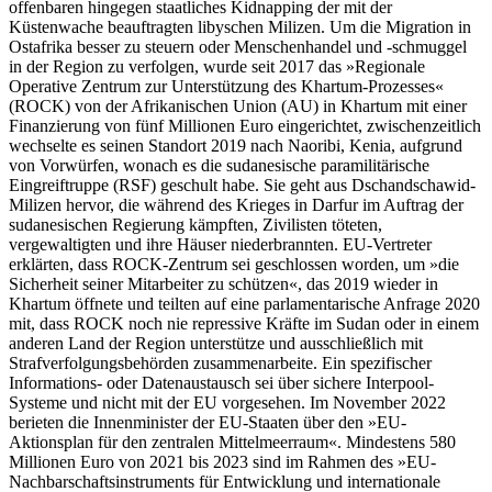
offenbaren hingegen staatliches Kidnapping der mit der
Küstenwache beauftragten libyschen Milizen. Um die Migration in
Ostafrika besser zu steuern oder Menschenhandel und -schmuggel
in der Region zu verfolgen, wurde seit 2017 das »Regionale
Operative Zentrum zur Unterstützung des Khartum-Prozesses«
(ROCK) von der Afrikanischen Union (AU) in Khartum mit einer
Finanzierung von fünf Millionen Euro eingerichtet, zwischenzeitlich
wechselte es seinen Standort 2019 nach Naoribi, Kenia, aufgrund
von Vorwürfen, wonach es die sudanesische paramilitärische
Eingreiftruppe (RSF) geschult habe. Sie geht aus Dschandschawid-
Milizen hervor, die während des Krieges in Darfur im Auftrag der
sudanesischen Regierung kämpften, Zivilisten töteten,
vergewaltigten und ihre Häuser niederbrannten. EU-Vertreter
erklärten, dass ROCK-Zentrum sei geschlossen worden, um »die
Sicherheit seiner Mitarbeiter zu schützen«, das 2019 wieder in
Khartum öffnete und teilten auf eine parlamentarische Anfrage 2020
mit, dass ROCK noch nie repressive Kräfte im Sudan oder in einem
anderen Land der Region unterstütze und ausschließlich mit
Strafverfolgungsbehörden zusammenarbeite. Ein spezifischer
Informations- oder Datenaustausch sei über sichere Interpool-
Systeme und nicht mit der EU vorgesehen. Im November 2022
berieten die Innenminister der EU-Staaten über den »EU-
Aktionsplan für den zentralen Mittelmeerraum«. Mindestens 580
Millionen Euro von 2021 bis 2023 sind im Rahmen des »EU-
Nachbarschaftsinstruments für Entwicklung und internationale