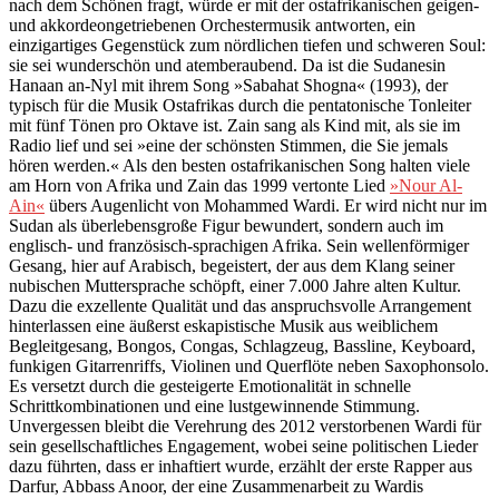
nach dem Schönen fragt, würde er mit der ostafrikanischen geigen-
und akkordeongetriebenen Orchestermusik antworten, ein
einzigartiges Gegenstück zum nördlichen tiefen und schweren Soul:
sie sei wunderschön und atemberaubend. Da ist die Sudanesin
Hanaan an-Nyl mit ihrem Song »Sabahat Shogna« (1993), der
typisch für die Musik Ostafrikas durch die pentatonische Tonleiter
mit fünf Tönen pro Oktave ist. Zain sang als Kind mit, als sie im
Radio lief und sei »eine der schönsten Stimmen, die Sie jemals
hören werden.« Als den besten ostafrikanischen Song halten viele
am Horn von Afrika und Zain das 1999 vertonte Lied
»Nour Al-
Ain«
übers Augenlicht von Mohammed Wardi. Er wird nicht nur im
Sudan als überlebensgroße Figur bewundert, sondern auch im
englisch- und französisch-sprachigen Afrika. Sein wellenförmiger
Gesang, hier auf Arabisch, begeistert, der aus dem Klang seiner
nubischen Muttersprache schöpft, einer 7.000 Jahre alten Kultur.
Dazu die exzellente Qualität und das anspruchsvolle Arrangement
hinterlassen eine äußerst eskapistische Musik aus weiblichem
Begleitgesang, Bongos, Congas, Schlagzeug, Bassline, Keyboard,
funkigen Gitarrenriffs, Violinen und Querflöte neben Saxophonsolo.
Es versetzt durch die gesteigerte Emotionalität in schnelle
Schrittkombinationen und eine lustgewinnende Stimmung.
Unvergessen bleibt die Verehrung des 2012 verstorbenen Wardi für
sein gesellschaftliches Engagement, wobei seine politischen Lieder
dazu führten, dass er inhaftiert wurde, erzählt der erste Rapper aus
Darfur, Abbass Anoor, der eine Zusammenarbeit zu Wardis