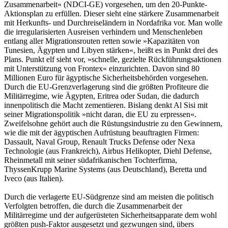
Zusammenarbeit« (NDCI-GE) vorgesehen, um den 20-Punkte-
Aktionsplan zu erfüllen. Dieser sieht eine stärkere Zusammenarbeit
mit Herkunfts- und Durchreiseländern in Nordafrika vor. Man wolle
die irregularisierten Ausreisen verhindern und Menschenleben
entlang aller Migrationsrouten retten sowie »Kapazitäten von
Tunesien, Ägypten und Libyen stärken«, heißt es in Punkt drei des
Plans. Punkt elf sieht vor, »schnelle, gezielte Rückführungsaktionen
mit Unterstützung von Frontex« einzurichten. Davon sind 80
Millionen Euro für ägyptische Sicherheitsbehörden vorgesehen.
Durch die EU-Grenzverlagerung sind die größten Profiteure die
Militärregime, wie Ägypten, Eritrea oder Sudan, die dadurch
innenpolitisch die Macht zementieren. Bislang denkt Al Sisi mit
seiner Migrationspolitik »nicht daran, die EU zu erpressen«.
Zweifelsohne gehört auch die Rüstungsindustrie zu den Gewinnern,
wie die mit der ägyptischen Aufrüstung beauftragten Firmen:
Dassault, Naval Group, Renault Trucks Defense oder Nexa
Technologie (aus Frankreich), Airbus Helikopter, Diehl Defense,
Rheinmetall mit seiner südafrikanischen Tochterfirma,
ThyssenKrupp Marine Systems (aus Deutschland), Beretta und
Iveco (aus Italien).
Durch die verlagerte EU-Südgrenze sind am meisten die politisch
Verfolgten betroffen, die durch die Zusammenarbeit der
Militärregime und der aufgerüsteten Sicherheitsapparate dem wohl
größten push-Faktor ausgesetzt und gezwungen sind, übers