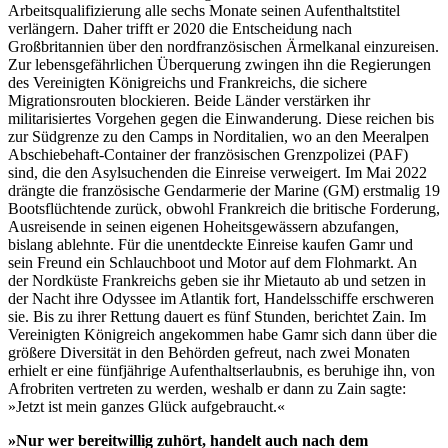
Arbeitsqualifizierung alle sechs Monate seinen Aufenthaltstitel
verlängern. Daher trifft er 2020 die Entscheidung nach
Großbritannien über den nordfranzösischen Ärmelkanal einzureisen.
Zur lebensgefährlichen Überquerung zwingen ihn die Regierungen
des Vereinigten Königreichs und Frankreichs, die sichere
Migrationsrouten blockieren. Beide Länder verstärken ihr
militarisiertes Vorgehen gegen die Einwanderung. Diese reichen bis
zur Südgrenze zu den Camps in Norditalien, wo an den Meeralpen
Abschiebehaft-Container der französischen Grenzpolizei (PAF)
sind, die den Asylsuchenden die Einreise verweigert. Im Mai 2022
drängte die französische Gendarmerie der Marine (GM) erstmalig 19
Bootsflüchtende zurück, obwohl Frankreich die britische Forderung,
Ausreisende in seinen eigenen Hoheitsgewässern abzufangen,
bislang ablehnte. Für die unentdeckte Einreise kaufen Gamr und
sein Freund ein Schlauchboot und Motor auf dem Flohmarkt. An
der Nordküste Frankreichs geben sie ihr Mietauto ab und setzen in
der Nacht ihre Odyssee im Atlantik fort, Handelsschiffe erschweren
sie. Bis zu ihrer Rettung dauert es fünf Stunden, berichtet Zain. Im
Vereinigten Königreich angekommen habe Gamr sich dann über die
größere Diversität in den Behörden gefreut, nach zwei Monaten
erhielt er eine fünfjährige Aufenthaltserlaubnis, es beruhige ihn, von
Afrobriten vertreten zu werden, weshalb er dann zu Zain sagte:
»Jetzt ist mein ganzes Glück aufgebraucht.«
»Nur wer bereitwillig zuhört, handelt auch nach dem