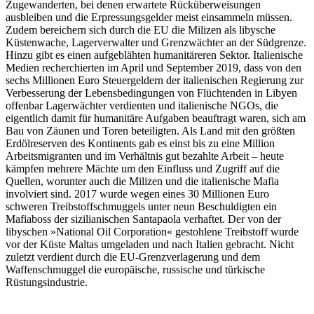
Zugewanderten, bei denen erwartete Rücküberweisungen
ausbleiben und die Erpressungsgelder meist einsammeln müssen.
Zudem bereichern sich durch die EU die Milizen als libysche
Küstenwache, Lagerverwalter und Grenzwächter an der Südgrenze.
Hinzu gibt es einen aufgeblähten humanitäreren Sektor. Italienische
Medien recherchierten im April und September 2019, dass von den
sechs Millionen Euro Steuergeldern der italienischen Regierung zur
Verbesserung der Lebensbedingungen von Flüchtenden in Libyen
offenbar Lagerwächter verdienten und italienische NGOs, die
eigentlich damit für humanitäre Aufgaben beauftragt waren, sich am
Bau von Zäunen und Toren beteiligten. Als Land mit den größten
Erdölreserven des Kontinents gab es einst bis zu eine Million
Arbeitsmigranten und im Verhältnis gut bezahlte Arbeit – heute
kämpfen mehrere Mächte um den Einfluss und Zugriff auf die
Quellen, worunter auch die Milizen und die italienische Mafia
involviert sind. 2017 wurde wegen eines 30 Millionen Euro
schweren Treibstoffschmuggels unter neun Beschuldigten ein
Mafiaboss der sizilianischen Santapaola verhaftet. Der von der
libyschen »National Oil Corporation« gestohlene Treibstoff wurde
vor der Küste Maltas umgeladen und nach Italien gebracht. Nicht
zuletzt verdient durch die EU-Grenzverlagerung und dem
Waffenschmuggel die europäische, russische und türkische
Rüstungsindustrie.