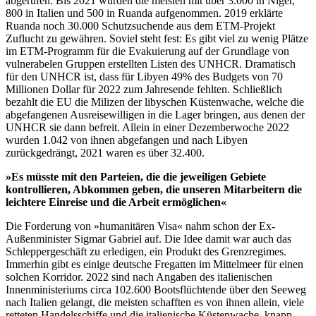
abgerufen. Bis 2021 wurden die meisten mit über 3.000 in Niger,
800 in Italien und 500 in Ruanda aufgenommen. 2019 erklärte
Ruanda noch 30.000 Schutzsuchende aus dem ETM-Projekt
Zuflucht zu gewähren. Soviel steht fest: Es gibt viel zu wenig Plätze
im ETM-Programm für die Evakuierung auf der Grundlage von
vulnerabelen Gruppen erstellten Listen des UNHCR. Dramatisch
für den UNHCR ist, dass für Libyen 49% des Budgets von 70
Millionen Dollar für 2022 zum Jahresende fehlten. Schließlich
bezahlt die EU die Milizen der libyschen Küstenwache, welche die
abgefangenen Ausreisewilligen in die Lager bringen, aus denen der
UNHCR sie dann befreit. Allein in einer Dezemberwoche 2022
wurden 1.042 von ihnen abgefangen und nach Libyen
zurückgedrängt, 2021 waren es über 32.400.
»Es müsste mit den Parteien, die die jeweiligen Gebiete
kontrollieren, Abkommen geben, die unseren Mitarbeitern die
leichtere Einreise und die Arbeit ermöglichen«
Die Forderung von »humanitären Visa« nahm schon der Ex-
Außenminister Sigmar Gabriel auf. Die Idee damit war auch das
Schleppergeschäft zu erledigen, ein Produkt des Grenzregimes.
Immerhin gibt es einige deutsche Fregatten im Mittelmeer für einen
solchen Korridor. 2022 sind nach Angaben des italienischen
Innenministeriums circa 102.600 Bootsflüchtende über den Seeweg
nach Italien gelangt, die meisten schafften es von ihnen allein, viele
retteten Handelsschiffe und die italienische Küstenwache, knapp