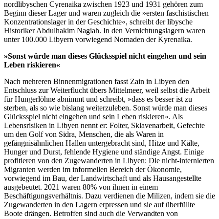
nordlibyschen Cyrenaika zwischen 1923 und 1931 gehören zum
Beginn dieser Lager und waren zugleich die »ersten faschistischen
Konzentrationslager in der Geschichte«, schreibt der libysche
Historiker Abdulhakim Nagiah. In den Vernichtungslagern waren
unter 100.000 Libyern vorwiegend Nomaden der Kyrenaika.
»Sonst würde man dieses Glücksspiel nicht eingehen und sein
Leben riskieren«
Nach mehreren Binnenmigrationen fasst Zain in Libyen den
Entschluss zur Weiterflucht übers Mittelmeer, weil selbst die Arbeit
für Hungerlöhne abnimmt und schreibt, »dass es besser ist zu
sterben, als so wie bislang weiterzuleben. Sonst würde man dieses
Glücksspiel nicht eingehen und sein Leben riskieren«. Als
Lebensrisiken in Libyen nennt er: Folter, Sklavenarbeit, Gefechte
um den Golf von Sidra, Menschen, die als Waren in
gefängnisähnlichen Hallen untergebracht sind, Hitze und Kälte,
Hunger und Durst, fehlende Hygiene und ständige Angst. Einige
profitieren von den Zugewanderten in Libyen: Die nicht-internierten
Migranten werden im informellen Bereich der Ökonomie,
vorwiegend im Bau, der Landwirtschaft und als Hausangestellte
ausgebeutet. 2021 waren 80% von ihnen in einem
Beschäftigungsverhältnis. Dazu verdienen die Milizen, indem sie die
Zugewanderten in den Lagern erpressen und sie auf überfüllte
Boote drängen. Betroffen sind auch die Verwandten von