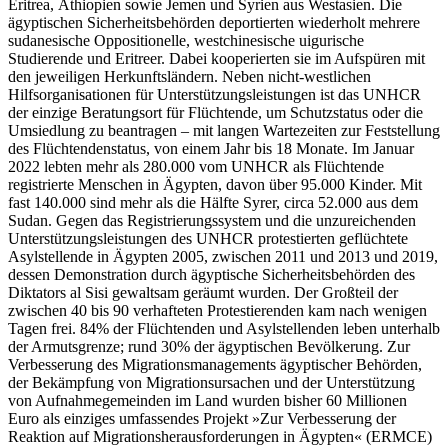
Eritrea, Äthiopien sowie Jemen und Syrien aus Westasien. Die
ägyptischen Sicherheitsbehörden deportierten wiederholt mehrere
sudanesische Oppositionelle, westchinesische uigurische
Studierende und Eritreer. Dabei kooperierten sie im Aufspüren mit
den jeweiligen Herkunftsländern. Neben nicht-westlichen
Hilfsorganisationen für Unterstützungsleistungen ist das UNHCR
der einzige Beratungsort für Flüchtende, um Schutzstatus oder die
Umsiedlung zu beantragen – mit langen Wartezeiten zur Feststellung
des Flüchtendenstatus, von einem Jahr bis 18 Monate. Im Januar
2022 lebten mehr als 280.000 vom UNHCR als Flüchtende
registrierte Menschen in Ägypten, davon über 95.000 Kinder. Mit
fast 140.000 sind mehr als die Hälfte Syrer, circa 52.000 aus dem
Sudan. Gegen das Registrierungssystem und die unzureichenden
Unterstützungsleistungen des UNHCR protestierten geflüchtete
Asylstellende in Ägypten 2005, zwischen 2011 und 2013 und 2019,
dessen Demonstration durch ägyptische Sicherheitsbehörden des
Diktators al Sisi gewaltsam geräumt wurden. Der Großteil der
zwischen 40 bis 90 verhafteten Protestierenden kam nach wenigen
Tagen frei. 84% der Flüchtenden und Asylstellenden leben unterhalb
der Armutsgrenze; rund 30% der ägyptischen Bevölkerung. Zur
Verbesserung des Migrationsmanagements ägyptischer Behörden,
der Bekämpfung von Migrationsursachen und der Unterstützung
von Aufnahmegemeinden im Land wurden bisher 60 Millionen
Euro als einziges umfassendes Projekt »Zur Verbesserung der
Reaktion auf Migrationsherausforderungen in Ägypten« (ERMCE)