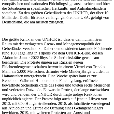
europäischen und nationalen Flüchtlingslage austauschten und über
die Situationen in spezifischen Herkunfts- und Aufnahmeländern
sprachen. Zu den größten Geberländern des UNHCR, der über 10
Milliarden Dollar für 2023 verlangt, gehören die USA, gefolgt von
Deutschland, die am meisten zusagten.
Die größte Kritik an den UNHCR ist, dass er den humanitären
Raum mit der verlagerten Grenz- und Managementpolitik der
Geberländer verschränkt. Daher demonstrierten tausende Flüchtende
rund 100 Tage lang in Tripolis vor dem UNHCR-Büro, dessen
Aktion im Januar 2022 libysche Sicherheitskräfte gewaltsam
beendeten. Die Proteste gingen aus Razzien gegen
Flüchtendengemeinschaften hervor in einem Viertel von Tripolis.
Mehr als 5.000 Menschen, darunter viele Minderjährige wurden in
Haftanstalten untergebracht. Eine Woche später kam es zur
Rebellion. Während Hunderten die Flucht gelang, eröffneten
bewaffnete Sicherheitskräfte das Feuer und töteten sechs Menschen
und verletzten Dutzende. Es war ein Protest, der lange nachwirken
wird und bei dem der UNHCR durch fragwürdige Reaktionen
unglücklich agierte. Der Protest folgt auch auf jene in Libyen von
2013, mit 650 Hungerstreikenden, 2018, als Inhaftierte vorwiegend
aus Äthiopien und Eritrea die Öffnung eines Gefangenenlagers
bewirkten, 2019, mit weiteren Protesten aus Angst und