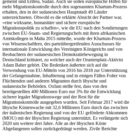
gemeint sind Eritrea, Sudan. Auch sie sollen europäische Hilfen für
mehr Migrationskontrolle durch den sogenannten Khartum-Prozess
erhalten, den in der sudanesischen Hauptstadt 49 Länder
unterzeichneten. Obwohl es die erklärte Absicht der Partner war,
»eine wirksame, humanitäre und sichere europäische
Migrationspolitik zu schaffen«, wie die EU nach den Sondierungen
zwischen EU-Staats- und Regierungschefs mit ihren afrikanischen
Amtskollegen in Malta 2015 mitteilte, wurde der Khartum-Prozess
von Wissenschaftlern, des parteiübergreifenden Ausschusses für
internationale Entwicklung des Vereinigten Königreichs und von
Beobachtern der sudanesischen Demokratiebewegung in
Deutschland kritisiert, zu welcher auch der Oranienplatz-Aktivist
Adam Baher gehört. Die Bedenken äußerten sich auf die
Verwendung von EU-Mitteln von 2016 bis 2018 zur Unterstützung
der Gefangennahme, Inhaftierung und in einigen Fällen Folter von
Flüchtenden und anderen Migranten durch libysche und
sudanesische Behörden. Oxfam stellte fest, dass von den
bereitgestellten 400 Millionen Euro nur 3% für die Entwicklung
sicherer legaler Migrationswege und der Rest für die
Migrationskontrolle ausgegeben wurden. Seit Februar 2017 wird die
libysche Küstenwache mit 32,6 Millionen Euro durch das zwischen
der italienischen Regierung und von der EU geförderte Abkommen
(MOU) mit der libyschen Regierung unterstützt. Es verlängerte sich
2020 um weitere drei Jahre. Alle an der libyschen Küste
Abgefangenen sollen zurückgedrängt werden. Zivile Berichte