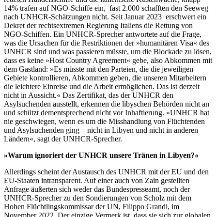
14% trafen auf NGO-Schiffe ein, fast 2.000 schafften den Seeweg
nach UNHCR-Schätzungen nicht. Seit Januar 2023 erschwert ein
Dekret der rechtsextremen Regierung Italiens die Rettung von
NGO-Schiffen. Ein UNHCR-Sprecher antwortete auf die Frage,
was die Ursachen für die Restriktionen der »humanitären Visa« des
UNHCR sind und was passieren müsste, um die Blockade zu lösen,
dass es keine »Host Country Agreement« gebe, also Abkommen mit
dem Gastland: »Es müsste mit den Parteien, die die jeweiligen
Gebiete kontrollieren, Abkommen geben, die unseren Mitarbeitern
die leichtere Einreise und die Arbeit ermöglichen. Das ist derzeit
nicht in Aussicht.« Das Zertifikat, das der UNHCR den
Asylsuchenden ausstellt, erkennen die libyschen Behörden nicht an
und schützt dementsprechend nicht vor Inhaftierung. »UNHCR hat
nie geschwiegen, wenn es um die Misshandlung von Flüchtenden
und Asylsuchenden ging – nicht in Libyen und nicht in anderen
Ländern«, sagt der UNHCR-Sprecher.
»Warum ignoriert der UNHCR unsere Tränen in Libyen?«
Allerdings scheint der Austausch des UNHCR mit der EU und den
EU-Staaten intransparent. Auf einer auch von Zain gestellten
Anfrage äußerten sich weder das Bundespresseamt, noch der
UNHCR-Sprecher zu den Sondierungen von Scholz mit dem
Hohen Flüchtlingskommissar der UN, Filippo Grandi, im
November 2022. Der einzige Vermerk ist, dass sie sich zur globalen,