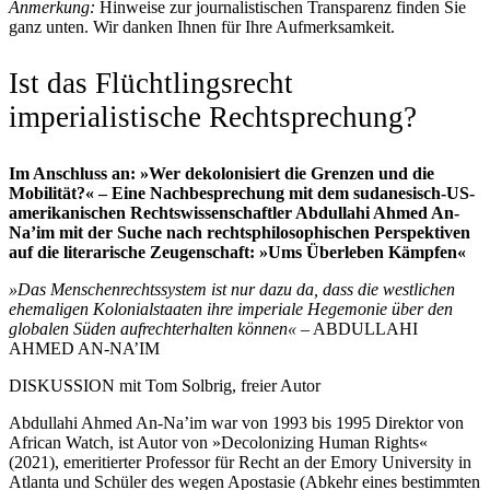
Anmerkung:
Hinweise zur journalistischen Transparenz finden Sie
ganz unten. Wir danken Ihnen für Ihre Aufmerksamkeit.
Ist das Flüchtlingsrecht
imperialistische Rechtsprechung?
Im Anschluss an: »Wer dekolonisiert die Grenzen und die
Mobilität?« – Eine Nachbesprechung mit dem sudanesisch-US-
amerikanischen Rechtswissenschaftler Abdullahi Ahmed An-
Na’im mit der Suche nach rechtsphilosophischen Perspektiven
auf die literarische Zeugenschaft: »Ums Überleben Kämpfen«
»Das Menschenrechtssystem ist nur dazu da, dass die westlichen
ehemaligen Kolonialstaaten ihre imperiale Hegemonie über den
globalen Süden aufrechterhalten können«
– ABDULLAHI
AHMED AN-NA’IM
DISKUSSION mit Tom Solbrig, freier Autor
Abdullahi Ahmed An-Na’im war von 1993 bis 1995 Direktor von
African Watch, ist Autor von »Decolonizing Human Rights«
(2021), emeritierter Professor für Recht an der Emory University in
Atlanta und Schüler des wegen Apostasie (Abkehr eines bestimmten