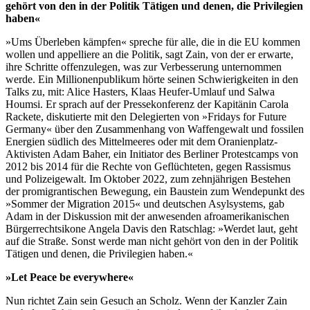
gehört von den in der Politik Tätigen und denen, die Privilegien
haben«
»Ums Überleben kämpfen« spreche für alle, die in die EU kommen
wollen und appelliere an die Politik, sagt Zain, von der er erwarte,
ihre Schritte offenzulegen, was zur Verbesserung unternommen
werde. Ein Millionenpublikum hörte seinen Schwierigkeiten in den
Talks zu, mit: Alice Hasters, Klaas Heufer-Umlauf und Salwa
Houmsi. Er sprach auf der Pressekonferenz der Kapitänin Carola
Rackete, diskutierte mit den Delegierten von »Fridays for Future
Germany« über den Zusammenhang von Waffengewalt und fossilen
Energien südlich des Mittelmeeres oder mit dem Oranienplatz-
Aktivisten Adam Baher, ein Initiator des Berliner Protestcamps von
2012 bis 2014 für die Rechte von Geflüchteten, gegen Rassismus
und Polizeigewalt. Im Oktober 2022, zum zehnjährigen Bestehen
der promigrantischen Bewegung, ein Baustein zum Wendepunkt des
»Sommer der Migration 2015« und deutschen Asylsystems, gab
Adam in der Diskussion mit der anwesenden afroamerikanischen
Bürgerrechtsikone Angela Davis den Ratschlag: »Werdet laut, geht
auf die Straße. Sonst werde man nicht gehört von den in der Politik
Tätigen und denen, die Privilegien haben.«
»Let Peace be everywhere«
Nun richtet Zain sein Gesuch an Scholz. Wenn der Kanzler Zain