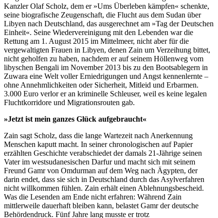
Kanzler Olaf Scholz, dem er »Ums Überleben kämpfen« schenkte,
seine biografische Zeugenschaft, die Flucht aus dem Sudan über
Libyen nach Deutschland, das ausgerechnet am »Tag der Deutschen
Einheit«. Seine Wiedervereinigung mit den Lebenden war die
Rettung am 1. August 2015 im Mittelmeer, nicht aber für die
vergewaltigten Frauen in Libyen, denen Zain um Verzeihung bittet,
nicht geholfen zu haben, nachdem er auf seinem Höllenweg vom
libyschen Bengali im November 2013 bis zu den Bootsablegern in
Zuwara eine Welt voller Erniedrigungen und Angst kennenlernte –
ohne Annehmlichkeiten oder Sicherheit, Mitleid und Erbarmen.
3.000 Euro verlor er an kriminelle Schleuser, weil es keine legalen
Fluchtkorridore und Migrationsrouten gab.
»Jetzt ist mein ganzes Glück aufgebraucht«
Zain sagt Scholz, dass die lange Wartezeit nach Anerkennung
Menschen kaputt macht. In seiner chronologischen auf Papier
erzählten Geschichte verabschiedet der damals 21-Jährige seinen
Vater im westsudanesischen Darfur und macht sich mit seinem
Freund Gamr von Omdurman auf dem Weg nach Ägypten, der
darin endet, dass sie sich in Deutschland durch das Asylverfahren
nicht willkommen fühlen. Zain erhält einen Ablehnungsbescheid.
Was die Lesenden am Ende nicht erfahren: Während Zain
mittlerweile dauerhaft bleiben kann, belastet Gamr der deutsche
Behördendruck. Fünf Jahre lang musste er trotz