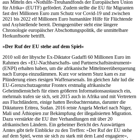
aus Mitteln des »Nothilfe-Treuhandfonds der Europäischen Union
für Afrika« (EUTF) gefördert. Zudem stellte die EU für Migranten
fast drei Millionen Euro zum Schutz vor Covid-19 und zwischen
2021 bis 2022 elf Millionen Euro humanitäre Hilfe für Flüchtende
und Asylstellende bereit. Demgegenüber steht eine längere
Chronologie europäischer Abschottungspolitik, die unmittelbare
Herkunftsorte betrifft.
»Der Ruf der EU stehe auf dem Spiel«
2010 soll der libysche Ex-Diktator Gadaffi 60 Millionen Euro im
Rahmen des »EU-Nachbarschafts- und Partnerschaftsinstrument«
(ENPI) erhalten haben, um die afrikanische Mittelmeerüberquerung
nach Europa einzudämmen. Kurz vor seinem Sturz kam es zur
Plünderung eines riesigen Waffenarsenals. Im gleichen Jahr lud die
EU-Grenzschutzagentur Frontex erstmalig afrikanische
Geheimdienstchefs für einen größeren Informationsaustausch ein,
mehrmals trafen sie sich, seit 2015 auch in Afrika und mit Vertretern
aus Fluchtländern, einige hatten Beobachterstatus, darunter die
Diktaturen Eritrea, Sudan. 2016 reiste Angela Merkel nach Niger,
Mali und Äthiopien zur Bekämpfung der illegalisierten Migration.
Dazu verstärkte die EU ihre Verhandlungen mit über 20
afrikanischen Ländern. Ein geheimer Bericht des Auswärtigen
Amtes gibt tiefe Einblicke zu den Treffen: »Der Ruf der EU stehe
auf dem Spiel, wenn sie sich zu stark mit dem Land engagiere«,