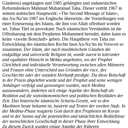
Glaubens) angeklagten und 1985 gehängten und sudanesischen
Reformdenkers Mahmud Muhammad Taha. Dieser vertritt 1967 in
seinem arabischen Hauptwerk: »The Second Message of Islam«,
das An-Na’im 1987 ins Englische übersetzte, die Vorstellungen von
einer Erneuerung des Islams, die ihm von Allah offenbart worden
sei. Tahas Titel ist provokant: Nach islamischen Verständnis ist die
Offenbarung mit dem Propheten Mohammed beendet, daher kann es
keine »zweite Botschaft« geben. Die Hauptthese von Taha zur
Entwicklung des islamischen Rechts fasst An-Na’im im Vorwort so
zusammen:
Der Islam, der nach muslimischem Glauben die
endgültige und universelle Religion ist, wurde zuerst in toleranter
und egalitärer Hinsicht in Mekka angeboten, wo der Prophet
Gleichheit und individuelle Verantwortung zwischen allen Männern
und Frauen ohne Unterschied aus Gründen der race, des
Geschlechts oder der sozialen Herkunft predigte. Da diese Botschaft
in der Praxis abgelehnt wurde und der Prophet und seine wenigen
Anhänger verfolgt und gezwungen wurden, nach Medina
auszuwandern, änderten sich einige Aspekte der Botschaft als
Reaktion auf die sozioökonomischen und politischen Realitäten der
Zeit. Das historische islamische Scharia-Gesetz, wie es den
Muslimen heute bekannt ist, basierte auf Texten der zweiten Stufe. In
der Medina-Phase reagierte Gott durch den Propheten im Koran
und in der Sunna auf die potenziellen und tatsächlichen Bedürfnisse
der menschlichen Gesellschaft in dieser Phase ihrer Entwicklung.
Zu diesem Zweck wurden einige Aspekte der früheren