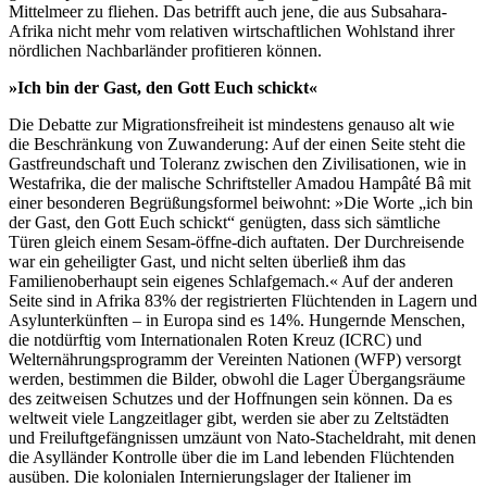
Mittelmeer zu fliehen. Das betrifft auch jene, die aus Subsahara-
Afrika nicht mehr vom relativen wirtschaftlichen Wohlstand ihrer
nördlichen Nachbarländer profitieren können.
»Ich bin der Gast, den Gott Euch schickt«
Die Debatte zur Migrationsfreiheit ist mindestens genauso alt wie
die Beschränkung von Zuwanderung: Auf der einen Seite steht die
Gastfreundschaft und Toleranz zwischen den Zivilisationen, wie in
Westafrika, die der malische Schriftsteller Amadou Hampâté Bâ mit
einer besonderen Begrüßungsformel beiwohnt: »Die Worte „ich bin
der Gast, den Gott Euch schickt“ genügten, dass sich sämtliche
Türen gleich einem Sesam-öffne-dich auftaten. Der Durchreisende
war ein geheiligter Gast, und nicht selten überließ ihm das
Familienoberhaupt sein eigenes Schlafgemach.« Auf der anderen
Seite sind in Afrika 83% der registrierten Flüchtenden in Lagern und
Asylunterkünften – in Europa sind es 14%. Hungernde Menschen,
die notdürftig vom Internationalen Roten Kreuz (ICRC) und
Welternährungsprogramm der Vereinten Nationen (WFP) versorgt
werden, bestimmen die Bilder, obwohl die Lager Übergangsräume
des zeitweisen Schutzes und der Hoffnungen sein können. Da es
weltweit viele Langzeitlager gibt, werden sie aber zu Zeltstädten
und Freiluftgefängnissen umzäunt von Nato-Stacheldraht, mit denen
die Asylländer Kontrolle über die im Land lebenden Flüchtenden
ausüben. Die kolonialen Internierungslager der Italiener im