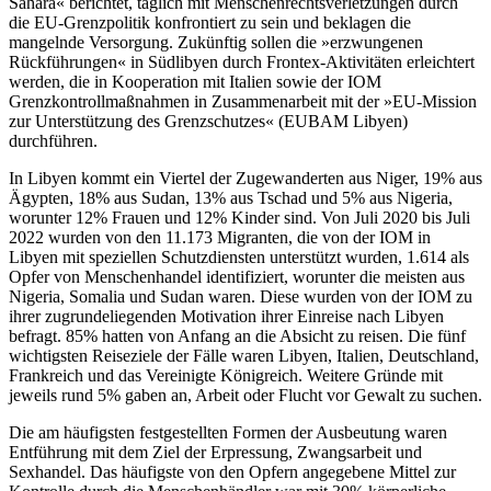
Sahara« berichtet, täglich mit Menschenrechtsverletzungen durch
die EU-Grenzpolitik konfrontiert zu sein und beklagen die
mangelnde Versorgung. Zukünftig sollen die »erzwungenen
Rückführungen« in Südlibyen durch Frontex-Aktivitäten erleichtert
werden, die in Kooperation mit Italien sowie der IOM
Grenzkontrollmaßnahmen in Zusammenarbeit mit der »EU-Mission
zur Unterstützung des Grenzschutzes« (EUBAM Libyen)
durchführen.
In Libyen kommt ein Viertel der Zugewanderten aus Niger, 19% aus
Ägypten, 18% aus Sudan, 13% aus Tschad und 5% aus Nigeria,
worunter 12% Frauen und 12% Kinder sind. Von Juli 2020 bis Juli
2022 wurden von den 11.173 Migranten, die von der IOM in
Libyen mit speziellen Schutzdiensten unterstützt wurden, 1.614 als
Opfer von Menschenhandel identifiziert, worunter die meisten aus
Nigeria, Somalia und Sudan waren. Diese wurden von der IOM zu
ihrer zugrundeliegenden Motivation ihrer Einreise nach Libyen
befragt. 85% hatten von Anfang an die Absicht zu reisen. Die fünf
wichtigsten Reiseziele der Fälle waren Libyen, Italien, Deutschland,
Frankreich und das Vereinigte Königreich. Weitere Gründe mit
jeweils rund 5% gaben an, Arbeit oder Flucht vor Gewalt zu suchen.
Die am häufigsten festgestellten Formen der Ausbeutung waren
Entführung mit dem Ziel der Erpressung, Zwangsarbeit und
Sexhandel. Das häufigste von den Opfern angegebene Mittel zur