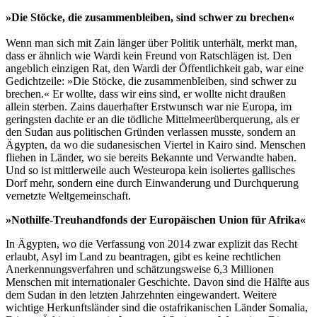
»Die Stöcke, die zusammenbleiben, sind schwer zu brechen«
Wenn man sich mit Zain länger über Politik unterhält, merkt man,
dass er ähnlich wie Wardi kein Freund von Ratschlägen ist. Den
angeblich einzigen Rat, den Wardi der Öffentlichkeit gab, war eine
Gedichtzeile: »Die Stöcke, die zusammenbleiben, sind schwer zu
brechen.« Er wollte, dass wir eins sind, er wollte nicht draußen
allein sterben. Zains dauerhafter Erstwunsch war nie Europa, im
geringsten dachte er an die tödliche Mittelmeerüberquerung, als er
den Sudan aus politischen Gründen verlassen musste, sondern an
Ägypten, da wo die sudanesischen Viertel in Kairo sind. Menschen
fliehen in Länder, wo sie bereits Bekannte und Verwandte haben.
Und so ist mittlerweile auch Westeuropa kein isoliertes gallisches
Dorf mehr, sondern eine durch Einwanderung und Durchquerung
vernetzte Weltgemeinschaft.
»Nothilfe-Treuhandfonds der Europäischen Union für Afrika«
In Ägypten, wo die Verfassung von 2014 zwar explizit das Recht
erlaubt, Asyl im Land zu beantragen, gibt es keine rechtlichen
Anerkennungsverfahren und schätzungsweise 6,3 Millionen
Menschen mit internationaler Geschichte. Davon sind die Hälfte aus
dem Sudan in den letzten Jahrzehnten eingewandert. Weitere
wichtige Herkunftsländer sind die ostafrikanischen Länder Somalia,