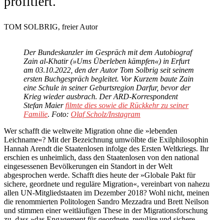
profitiert.
TOM SOLBRIG, freier Autor
Der Bundeskanzler im Gespräch mit dem Autobiograf
Zain al-Khatir (»Ums Überleben kämpfen«)
in Erfurt
am 03.10.2022
, den der Autor Tom Solbrig seit seinem
ersten Buchgespräch begleitet. Vor Kurzem baute Zain
eine Schule in seiner Geburtsregion Darfur, bevor der
Krieg wieder ausbrach. Der ARD-Korrespondent
Stefan Maier
filmte dies sowie die Rückkehr zu seiner
Familie
. Foto:
Olaf Scholz/Instagram
Wer schafft die weltweite Migration ohne die »lebenden
Leichname«? Mit der Bezeichnung umwölbte die Exilphilosophin
Hannah Arendt die Staatenlosen infolge des Ersten Weltkriegs. Ihr
erschien es unheimlich, dass den Staatenlosen von den national
eingesessenen Bevölkerungen ein Standort in der Welt
abgesprochen werde. Schafft dies heute der »Globale Pakt für
sichere, geordnete und reguläre Migration«, vereinbart von nahezu
allen UN-Mitgliedstaaten im Dezember 2018? Wohl nicht, meinen
die renommierten Politologen Sandro Mezzadra und Brett Neilson
und stimmen einer weitläufigen These in der Migrationsforschung
zu, dass »das Engagement für geordnete, reguläre und sichere