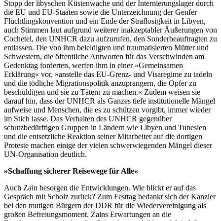
Stopp der libyschen Küstenwache und der Internierungslager durch
die EU und EU-Staaten sowie die Unterzeichnung der Genfer
Flüchtlingskonvention und ein Ende der Straflosigkeit in Libyen,
auch Stimmen laut aufgrund weiterer inakzeptabler Äußerungen von
Cochetel, den UNHCR dazu aufzurufen, den Sonderbeauftragten zu
entlassen. Die von ihm beleidigten und traumatisierten Mütter und
Schwestern, die öffentliche Antworten für das Verschwinden am
Gedenktag forderten, werfen ihm in einer »Gemeinsamen
Erklärung« vor, »anstelle das EU-Grenz- und Visaregime zu tadeln
und die tödliche Migrationspolitik anzuprangern, die Opfer zu
beschuldigen und sie zu Tätern zu machen.« Zudem weisen sie
darauf hin, dass der UNHCR als Ganzes tiefe institutionelle Mängel
aufweise und Menschen, die es zu schützen vorgibt, immer wieder
im Stich lasse. Das Verhalten des UNHCR gegenüber
schutzbedürftigen Gruppen in Ländern wie Libyen und Tunesien
und die entsetzliche Reaktion seiner Mitarbeiter auf die dortigen
Proteste machen einige der vielen schwerwiegenden Mängel dieser
UN-Organisation deutlich.
»Schaffung sicherer Reisewege für Alle«
Auch Zain besorgen die Entwicklungen. Wie blickt er auf das
Gespräch mit Scholz zurück? Zum Festtag bedankt sich der Kanzler
bei den mutigen Bürgern der DDR für die Wiedervereinigung als
großen Befreiungsmoment. Zains Erwartungen an die