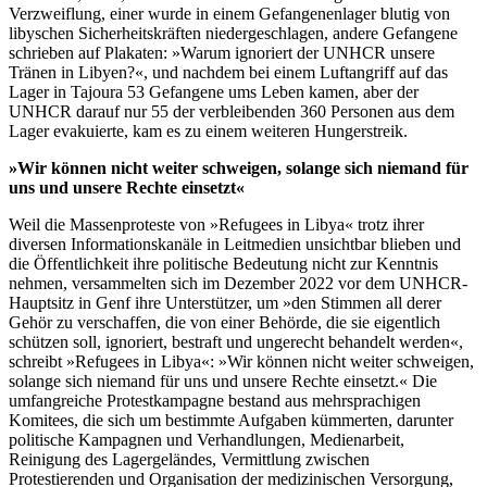
Verzweiflung, einer wurde in einem Gefangenenlager blutig von
libyschen Sicherheitskräften niedergeschlagen, andere Gefangene
schrieben auf Plakaten: »Warum ignoriert der UNHCR unsere
Tränen in Libyen?«, und nachdem bei einem Luftangriff auf das
Lager in Tajoura 53 Gefangene ums Leben kamen, aber der
UNHCR darauf nur 55 der verbleibenden 360 Personen aus dem
Lager evakuierte, kam es zu einem weiteren Hungerstreik.
»Wir können nicht weiter schweigen, solange sich niemand für
uns und unsere Rechte einsetzt«
Weil die Massenproteste von »Refugees in Libya« trotz ihrer
diversen Informationskanäle in Leitmedien unsichtbar blieben und
die Öffentlichkeit ihre politische Bedeutung nicht zur Kenntnis
nehmen, versammelten sich im Dezember 2022 vor dem UNHCR-
Hauptsitz in Genf ihre Unterstützer, um »den Stimmen all derer
Gehör zu verschaffen, die von einer Behörde, die sie eigentlich
schützen soll, ignoriert, bestraft und ungerecht behandelt werden«,
schreibt »Refugees in Libya«: »Wir können nicht weiter schweigen,
solange sich niemand für uns und unsere Rechte einsetzt.« Die
umfangreiche Protestkampagne bestand aus mehrsprachigen
Komitees, die sich um bestimmte Aufgaben kümmerten, darunter
politische Kampagnen und Verhandlungen, Medienarbeit,
Reinigung des Lagergeländes, Vermittlung zwischen
Protestierenden und Organisation der medizinischen Versorgung,