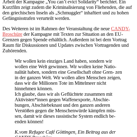
Arbeit der Kampagne „You can’t evict Solidarity“ berichtet. Ein
Kurzfilm zeigt zudem die Kriminalisierung von Fliehenden, die auf
den griechischen Inseln als „Schmuggler“ inhaftiert und zu hohen
Gefängnisstrafen verurteilt werden.
Des Weiteren ist im Rahmen der Veranstaltung die neue
CANDY-
Broschüre
der Kampagne mit Texten zur Situation an den EU-
Grenzen gegen Spende erhältlich. Außerdem ist bei dem Vortrag
Raum für Diskussionen und Updates zwischen Vortragenden und
Zuhörenden.
Wir wollen kein einziges Land haben, sondern wir
wollen eine Welt gewinnen. Wir wollen keine Natio-
nalität haben, sondern eine Gesellschaft ohne Gren- zen
in der ganzen Welt. Wir wollen allen Menschen zeigen,
dass wir die Millionen Tote im Mittelmeer nicht
hinnehmen können.
Ich glaube, dass wir als Geflüchtete zusammen mit
Aktivisten*innen gegen Waffenexporte, Abschie-
bungen, Abschiebeknast und den ganzen anderen
Verstößen gegen die Menschenwürde kämpfen müs-
sen, damit wir dieses rassistische System endlich be-
enden können!
K.vom Refugee Café Göttingen, Ein Beitrag aus der