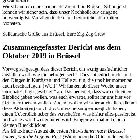
gewährleisten.
Wir schauen in eine spannende Zukunft in Brüssel. Schon jetzt
können wir sicher sein, dass unser Kochkollektiv dringend
notwendig ist. Vor allem in den nun bevorstehenden kalten
Monaten.
Solidarische Grüße aus Brüssel. Eure Zig Zag Crew
Zusammengefasster Bericht aus dem
Oktober 2019 in Brüssel
Vorweg sei gesagt, dass dieser Bericht ein wenig ausfuehrlicher
ausfallen wird, wie die uebrigen sechs. Dies hat jedoch nichts mit
den Dingen in Kurdistan und Halle zu tun, die uns hier momentan
auch beschaeftigen! (WUT) Wir fangen ab dieser Woche unser
“normales Tagesgeschaeft” an. Das bedeutet, dass wir euch einen
Einblick geben wollen, was euch erwartet, solltet ihr uns hier vor
Ort unterstuetzen wollen. Zudem wollen wir aber auch allen, die uns
diese Aktion(en) durch div. Unterstuetzung ermoeglicht haben,
einen Ueberblick ueber das verschaffen, was bisher alles passiert ist
und wie es wohl weiterlaufen wird. Fangen wir mal mit einem
kleinen Rueckblick an:
Als Mitte-Ende August die ersten Aktivist
innen nach Bruessel
kamen, war die Lage im Park (
Wir nennen die Orte an denen die