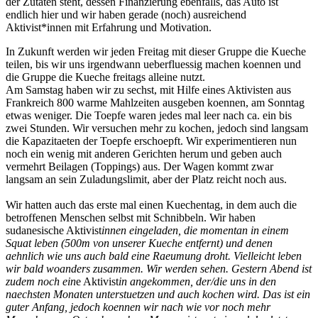
der Zutaten steht, dessen Finanzierung ebenfalls, das Auto ist
endlich hier und wir haben gerade (noch) ausreichend
Aktivist*innen mit Erfahrung und Motivation.
In Zukunft werden wir jeden Freitag mit dieser Gruppe die Kueche
teilen, bis wir uns irgendwann ueberfluessig machen koennen und
die Gruppe die Kueche freitags alleine nutzt.
Am Samstag haben wir zu sechst, mit Hilfe eines Aktivisten aus
Frankreich 800 warme Mahlzeiten ausgeben koennen, am Sonntag
etwas weniger. Die Toepfe waren jedes mal leer nach ca. ein bis
zwei Stunden. Wir versuchen mehr zu kochen, jedoch sind langsam
die Kapazitaeten der Toepfe erschoepft. Wir experimentieren nun
noch ein wenig mit anderen Gerichten herum und geben auch
vermehrt Beilagen (Toppings) aus. Der Wagen kommt zwar
langsam an sein Zuladungslimit, aber der Platz reicht noch aus.
Wir hatten auch das erste mal einen Kuechentag, in dem auch die
betroffenen Menschen selbst mit Schnibbeln. Wir haben
sudanesische Aktivist
innen eingeladen, die momentan in einem
Squat leben (500m von unserer Kueche entfernt) und denen
aehnlich wie uns auch bald eine Raeumung droht. Vielleicht leben
wir bald woanders zusammen. Wir werden sehen. Gestern Abend ist
zudem noch ein
e Aktivist
in angekommen, der/die uns in den
naechsten Monaten unterstuetzen und auch kochen wird. Das ist ein
guter Anfang, jedoch koennen wir nach wie vor noch mehr