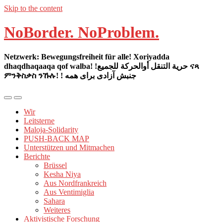
Skip to the content
NoBorder. NoProblem.
Netzwerk: Bewegungsfreiheit für alle! Xoriyadda
dhaqdhaqaaqa qof walba! !حرية التنقل أوالحركة للجميع ናጻ
ምንቅስቃስ ንኹሉ! ! جنبش آزادی برای همه
Mobil-
Suchfeld
Menü
umschalten
Wir
umschalten
Leitsterne
Maloja-Solidarity
PUSH-BACK MAP
Unterstützen und Mitmachen
Berichte
Brüssel
Kesha Niya
Aus Nordfrankreich
Aus Ventimiglia
Sahara
Weiteres
Aktivistische Forschung