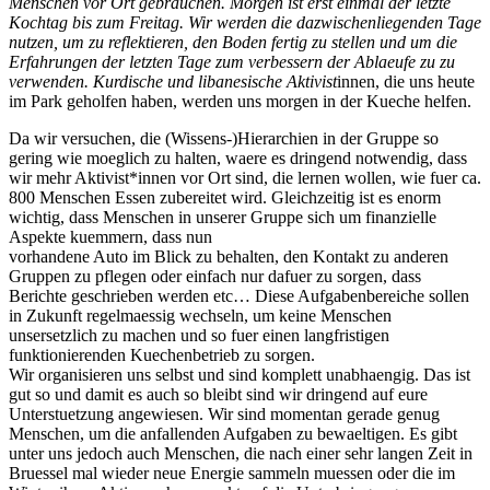
Menschen vor Ort gebrauchen. Morgen ist erst einmal der letzte
Kochtag bis zum Freitag. Wir werden die dazwischenliegenden Tage
nutzen, um zu reflektieren, den Boden fertig zu stellen und um die
Erfahrungen der letzten Tage zum verbessern der Ablaeufe zu zu
verwenden. Kurdische und libanesische Aktivist
innen, die uns heute
im Park geholfen haben, werden uns morgen in der Kueche helfen.
Da wir versuchen, die (Wissens-)Hierarchien in der Gruppe so
gering wie moeglich zu halten, waere es dringend notwendig, dass
wir mehr Aktivist*innen vor Ort sind, die lernen wollen, wie fuer ca.
800 Menschen Essen zubereitet wird. Gleichzeitig ist es enorm
wichtig, dass Menschen in unserer Gruppe sich um finanzielle
Aspekte kuemmern, dass nun
vorhandene Auto im Blick zu behalten, den Kontakt zu anderen
Gruppen zu pflegen oder einfach nur dafuer zu sorgen, dass
Berichte geschrieben werden etc… Diese Aufgabenbereiche sollen
in Zukunft regelmaessig wechseln, um keine Menschen
unsersetzlich zu machen und so fuer einen langfristigen
funktionierenden Kuechenbetrieb zu sorgen.
Wir organisieren uns selbst und sind komplett unabhaengig. Das ist
gut so und damit es auch so bleibt sind wir dringend auf eure
Unterstuetzung angewiesen. Wir sind momentan gerade genug
Menschen, um die anfallenden Aufgaben zu bewaeltigen. Es gibt
unter uns jedoch auch Menschen, die nach einer sehr langen Zeit in
Bruessel mal wieder neue Energie sammeln muessen oder die im