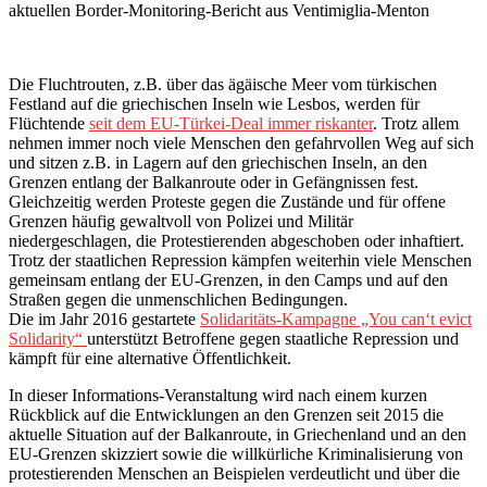
aktuellen Border-Monitoring-Bericht aus Ventimiglia-Menton
Die Fluchtrouten, z.B. über das ägäische Meer vom türkischen
Festland auf die griechischen Inseln wie Lesbos, werden für
Flüchtende
seit dem EU-Türkei-Deal immer riskanter
. Trotz allem
nehmen immer noch viele Menschen den gefahrvollen Weg auf sich
und sitzen z.B. in Lagern auf den griechischen Inseln, an den
Grenzen entlang der Balkanroute oder in Gefängnissen fest.
Gleichzeitig werden Proteste gegen die Zustände und für offene
Grenzen häufig gewaltvoll von Polizei und Militär
niedergeschlagen, die Protestierenden abgeschoben oder inhaftiert.
Trotz der staatlichen Repression kämpfen weiterhin viele Menschen
gemeinsam entlang der EU-Grenzen, in den Camps und auf den
Straßen gegen die unmenschlichen Bedingungen.
Die im Jahr 2016 gestartete
Solidaritäts-Kampagne „You can‘t evict
Solidarity“
unterstützt Betroffene gegen staatliche Repression und
kämpft für eine alternative Öffentlichkeit.
In dieser Informations-Veranstaltung wird nach einem kurzen
Rückblick auf die Entwicklungen an den Grenzen seit 2015 die
aktuelle Situation auf der Balkanroute, in Griechenland und an den
EU-Grenzen skizziert sowie die willkürliche Kriminalisierung von
protestierenden Menschen an Beispielen verdeutlicht und über die