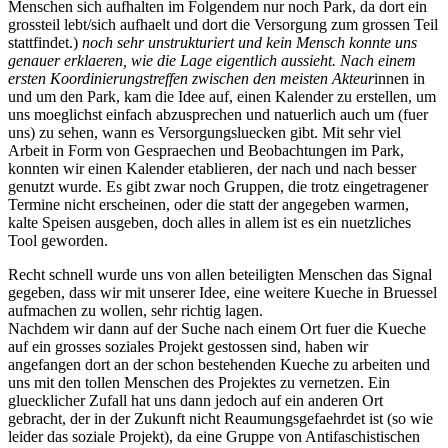
Menschen sich aufhalten im Folgendem nur noch Park, da dort ein
grossteil lebt/sich aufhaelt und dort die Versorgung zum grossen Teil
stattfindet.)
noch sehr unstrukturiert und kein Mensch konnte uns
genauer erklaeren, wie die Lage eigentlich aussieht. Nach einem
ersten Koordinierungstreffen zwischen den meisten Akteur
innen in
und um den Park, kam die Idee auf, einen Kalender zu erstellen, um
uns moeglichst einfach abzusprechen und natuerlich auch um (fuer
uns) zu sehen, wann es Versorgungsluecken gibt. Mit sehr viel
Arbeit in Form von Gespraechen und Beobachtungen im Park,
konnten wir einen Kalender etablieren, der nach und nach besser
genutzt wurde. Es gibt zwar noch Gruppen, die trotz eingetragener
Termine nicht erscheinen, oder die statt der angegeben warmen,
kalte Speisen ausgeben, doch alles in allem ist es ein nuetzliches
Tool geworden.
Recht schnell wurde uns von allen beteiligten Menschen das Signal
gegeben, dass wir mit unserer Idee, eine weitere Kueche in Bruessel
aufmachen zu wollen, sehr richtig lagen.
Nachdem wir dann auf der Suche nach einem Ort fuer die Kueche
auf ein grosses soziales Projekt gestossen sind, haben wir
angefangen dort an der schon bestehenden Kueche zu arbeiten und
uns mit den tollen Menschen des Projektes zu vernetzen. Ein
gluecklicher Zufall hat uns dann jedoch auf ein anderen Ort
gebracht, der in der Zukunft nicht Reaumungsgefaehrdet ist (so wie
leider das soziale Projekt), da eine Gruppe von Antifaschistischen