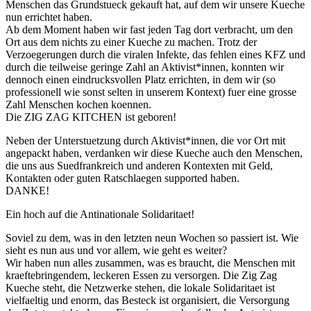
Menschen das Grundstueck gekauft hat, auf dem wir unsere Kueche
nun errichtet haben.
Ab dem Moment haben wir fast jeden Tag dort verbracht, um den
Ort aus dem nichts zu einer Kueche zu machen. Trotz der
Verzoegerungen durch die viralen Infekte, das fehlen eines KFZ und
durch die teilweise geringe Zahl an Aktivist*innen, konnten wir
dennoch einen eindrucksvollen Platz errichten, in dem wir (so
professionell wie sonst selten in unserem Kontext) fuer eine grosse
Zahl Menschen kochen koennen.
Die ZIG ZAG KITCHEN ist geboren!
Neben der Unterstuetzung durch Aktivist*innen, die vor Ort mit
angepackt haben, verdanken wir diese Kueche auch den Menschen,
die uns aus Suedfrankreich und anderen Kontexten mit Geld,
Kontakten oder guten Ratschlaegen supported haben.
DANKE!
Ein hoch auf die Antinationale Solidaritaet!
Soviel zu dem, was in den letzten neun Wochen so passiert ist. Wie
sieht es nun aus und vor allem, wie geht es weiter?
Wir haben nun alles zusammen, was es braucht, die Menschen mit
kraeftebringendem, leckeren Essen zu versorgen. Die Zig Zag
Kueche steht, die Netzwerke stehen, die lokale Solidaritaet ist
vielfaeltig und enorm, das Besteck ist organisiert, die Versorgung