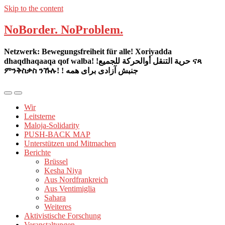
Skip to the content
NoBorder. NoProblem.
Netzwerk: Bewegungsfreiheit für alle! Xoriyadda
dhaqdhaqaaqa qof walba! !حرية التنقل أوالحركة للجميع ናጻ
ምንቅስቃስ ንኹሉ! ! جنبش آزادی برای همه
Mobil-
Suchfeld
Menü
umschalten
Wir
umschalten
Leitsterne
Maloja-Solidarity
PUSH-BACK MAP
Unterstützen und Mitmachen
Berichte
Brüssel
Kesha Niya
Aus Nordfrankreich
Aus Ventimiglia
Sahara
Weiteres
Aktivistische Forschung
Veranstaltungen