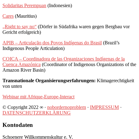
Solidaritas Perempuan
(Indonesien)
Cares
(Mauritius)
„Right to say no“
(Dörfer in Südafrika waren gegen Bergbau vor
Gericht erfolgreich)
APIB – Articulação dos Povos Indígenas do Brasil
(Brazil’s
Indigenous People Articulation)
COICA – Coordinadora de las Organizaciones Indígenas de la
Cuenca Amazónica
(Coordinator of Indigenous Organizations of the
Amazon River Basin)
Transnationale Organisierungserfahrungen:
Klimagerechtigkeit
von unten
Webinar mit Afrique-Europe-Interact
© Copyright 2022 ∞ ·
nobordernoproblem
·
IMPRESSUM
·
DATENSCHUTZERKLÄRUNG
Kontodaten
Schoenere Willkommenskultur e. V.