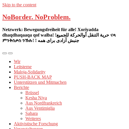
Skip to the content
NoBorder. NoProblem.
Netzwerk: Bewegungsfreiheit für alle! Xoriyadda
dhaqdhaqaaqa qof walba! !حرية التنقل أوالحركة للجميع ናጻ
ምንቅስቃስ ንኹሉ! ! جنبش آزادی برای همه
Mobil-
Suchfeld
Menü
umschalten
Wir
umschalten
Leitsterne
Maloja-Solidarity
PUSH-BACK MAP
Unterstützen und Mitmachen
Berichte
Brüssel
Kesha Niya
Aus Nordfrankreich
Aus Ventimiglia
Sahara
Weiteres
Aktivistische Forschung
Veranstaltungen