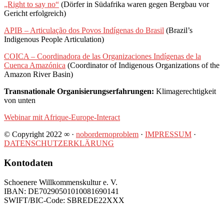
„Right to say no“
(Dörfer in Südafrika waren gegen Bergbau vor
Gericht erfolgreich)
APIB – Articulação dos Povos Indígenas do Brasil
(Brazil’s
Indigenous People Articulation)
COICA – Coordinadora de las Organizaciones Indígenas de la
Cuenca Amazónica
(Coordinator of Indigenous Organizations of the
Amazon River Basin)
Transnationale Organisierungserfahrungen:
Klimagerechtigkeit
von unten
Webinar mit Afrique-Europe-Interact
© Copyright 2022 ∞ ·
nobordernoproblem
·
IMPRESSUM
·
DATENSCHUTZERKLÄRUNG
Kontodaten
Schoenere Willkommenskultur e. V.
IBAN: DE70290501010081690141
SWIFT/BIC-Code: SBREDE22XXX